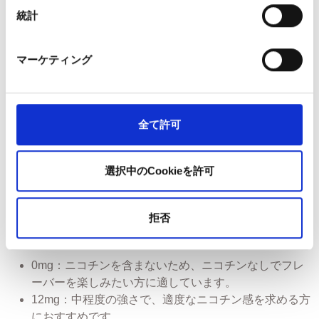
成分：プロピレングリコール（PG）、植物性グリセリ
統計
ン（VG）、香料
バッテリータイプ：リチウムイオンポリマー（モデ
ル：861633）
マーケティング
バッテリー容量：400mAh / 1.48Wh
出力：安定した性能を実現する定格3.7V出力
充電時間：約45分
バッテリー寿命：約250回の充電サイクル（容量は時
全て許可
間の経過とともに徐々に低下します）
サイズ：高さ 116mm × 幅 20mm × 奥行 10mm
選択中のCookieを許可
重量：40g
認証：適用されるCEおよびUKCA規格に準拠していま
す。
拒否
どのニコチン濃度を選べばよいですか？
0mg：ニコチンを含まないため、ニコチンなしでフレ
ーバーを楽しみたい方に適しています。
12mg：中程度の強さで、適度なニコチン感を求める方
におすすめです。