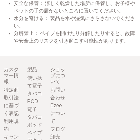
安全な保管： 涼しく乾燥した場所に保管し、お子様や
ペットの手の届かないところに置いてください。
水分を避ける： 製品を水や湿気にさらさないでくださ
い。
分解禁止： ベイプを開けたり分解したりすると、故障
や安全上のリスクを引き起こす可能性があります。
カスタ
製品
ショッ
マー情
プにつ
使い捨
報
いて
て電子
特定商
お問い
タバコ
取引法
合わせ
POD
に基づ
Ezee
電子
く表記
につい
タバコ
利用規
て
ポッド
約
ブログ
ベイプ
キャン
卸売