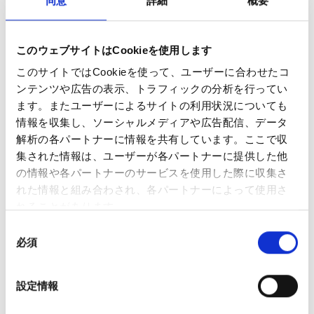
同意
詳細
概要
内容物
このウェブサイトはCookieを使用します
Ezee Next バッテリー × 1
このサイトではCookieを使って、ユーザーに合わせたコ
USB-C ケーブル × 1
ンテンツや広告の表示、トラフィックの分析を行ってい
ポッド2個入りパック × 1（ピンクレモネードフレーバ
ます。またユーザーによるサイトの利用状況についても
ー／ニコチン濃度 0mg/ml）
情報を収集し、ソーシャルメディアや広告配信、データ
仕様
解析の各パートナーに情報を共有しています。ここで収
集された情報は、ユーザーが各パートナーに提供した他
製品名：Ezee Next Pink Lemonade 0mg
の情報や各パートナーのサービスを使用した際に収集さ
製造者：Ezee Trading ApS
れた情報と組み合わされ、各パートナーによって使用さ
タイプ：使い捨て・再充填不可のベイプポッド。ポッ
れることがあります。
ドは密封されており、再充填できません。
同
状態：新品
必須
意
テクノロジー：セラミックコイル採用。よりスムーズ
の
な蒸気、豊かな風味、最適なニコチン供給を実現。
選
リキッド容量：2ml
設定情報
択
吸引回数の目安：1ポッドあたり最大600回