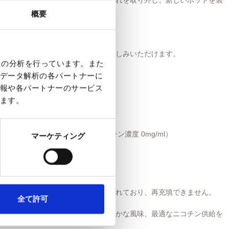
の空のポッドが装着されています。これを取り外し、新しいポッドを装
概要
て、バッテリーを起動します。
と、スムーズで安定したベイプをお楽しみいただけます。
クの分析を行っています。また
ポッド専用 です。
データ解析の各パートナーに
報や各パートナーのサービス
ます。
（ピンクレモネードフレーバー／ニコチン濃度 0mg/ml）
マーケティング
monade 0mg
不可のベイプポッド。ポッドは密封されており、再充填できません。
全て許可
コイル採用。よりスムーズな蒸気、豊かな風味、最適なニコチン供給を