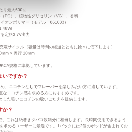
り最大600回
（PG）、植物性グリセリン（VG）、香料
イオンポリマー（モデル：861633）
.48Wh
定格3.7V出力
の充電サイクル（容量は時間の経過とともに徐々に低下します）
0mm × 奥行 10mm
UKCA規格に準拠しています。
よいですか？
ため、ニコチンなしでフレーバーを楽しみたい方に適しています。
適度なニコチン感を求める方におすすめです。
りとした強いニコチンの吸いごたえを提供します。
すか？
能で、これは紙巻きタバコ数箱分に相当します。長時間使用できるよう
を求めるユーザーに最適です。1パックには2個のポッドが含まれてお
可能です。