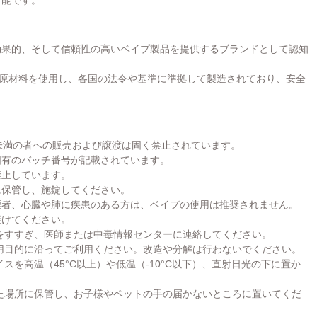
つ効果的、そして信頼性の高いベイプ製品を提供するブランドとして認知
原材料を使用し、各国の法令や基準に準拠して製造されており、安全
未満の者への販売および譲渡は固く禁止されています。
固有のバッチ番号が記載されています。
禁止しています。
に保管し、施錠してください。
煙者、心臓や肺に疾患のある方は、ベイプの使用は推奨されません。
避けてください。
をすすぎ、医師または中毒情報センターに連絡してください。
用目的に沿ってご利用ください。改造や分解は行わないでください。
スを高温（45°C以上）や低温（-10°C以下）、直射日光の下に置か
た場所に保管し、お子様やペットの手の届かないところに置いてくだ