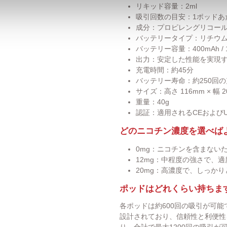
リキッド容量：2ml
吸引回数の目安：1ポッドあた
成分：プロピレングリコール
バッテリータイプ：リチウム
バッテリー容量：400mAh / 1
出力：安定した性能を実現する
充電時間：約45分
バッテリー寿命：約250回
サイズ：高さ 116mm × 幅 2
重量：40g
認証：適用されるCEおよび
どのニコチン濃度を選べば
0mg：ニコチンを含まない
12mg：中程度の強さで、
20mg：高濃度で、しっか
ポッドはどれくらい持ちま
各ポッドは約600回の吸引が可
設計されており、信頼性と利便性
り、合計で最大1200回の吸引が