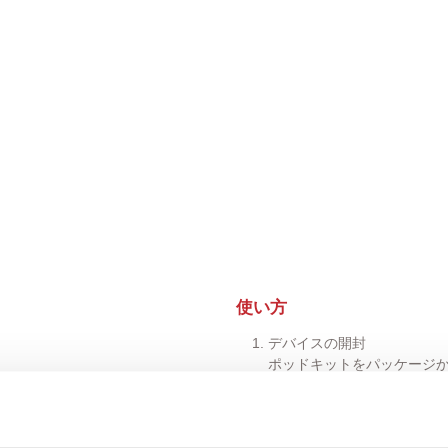
使い方
デバイスの開封
ポッドキットをパッケージ
バッテリーの充電
対応するUSB-C充電器に
ポッドの装着