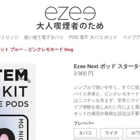
ートリッジ
使い捨て電子タバコ
POD 電子 タバコ ポッド
ベイプ
ーキット ブルー – ピンクレモネード 0mg
Ezee Next ポッド スタ
3 900 円
シンプルで使いやすく、すぐに使用
バイス本体と、ピンクレモネード
はニコチンを含まず、非常にマイ
イプ体験を楽しみたい方によく選
キッドの補充や複雑な設定は不要
フレーバー
タバコ
ライチ
ホワ