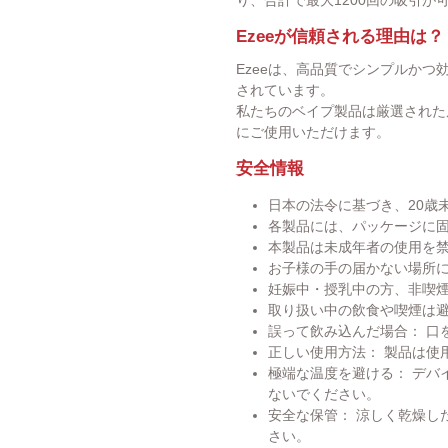
Ezeeが信頼される理由は？
Ezeeは、高品質でシンプルか
されています。
私たちのベイプ製品は厳選された
にご使用いただけます。
安全情報
日本の法令に基づき、20歳
各製品には、パッケージに
本製品は未成年者の使用を
お子様の手の届かない場所
妊娠中・授乳中の方、非喫
取り扱い中の飲食や喫煙は
誤って飲み込んだ場合： 口
正しい使用方法： 製品は使
極端な温度を避ける： デバイ
ないでください。
安全な保管： 涼しく乾燥し
さい。