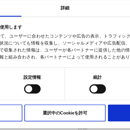
デバイスには輸送時保護用
着してください。
詳細
デバイスの起動
電源ボタンを素早く3回押し
ベイプを始める
を使用します
マウスピースから吸引する
を使って、ユーザーに合わせたコンテンツや広告の表示、トラフィッ
対応ポッド
本デバイスは Ezee Next 
状況についても情報を収集し、ソーシャルメディアや広告配信、
で収集された情報は、ユーザーが各パートナーに提供した他の情
内容物
報と組み合わされ、各パートナーによって使用されることがあり
Ezee Next バッテリー × 1
USB-C ケーブル × 1
ポッド2個入りパック × 1
設定情報
統計
仕様
製品名：Ezee Next Pink Le
製造者：Ezee Trading ApS
タイプ：使い捨て・再充填
選択中のCookieを許可
状態：新品
テクノロジー：セラミック
実現。