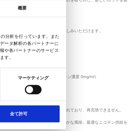
の空のポッドが装着されています。これを取り外し、新しいポッドを装
概要
て、バッテリーを起動します。
と、スムーズで安定したベイプをお楽しみいただけます。
クの分析を行っています。また
ポッド専用 です。
データ解析の各パートナーに
報や各パートナーのサービス
ます。
（ピンクレモネードフレーバー／ニコチン濃度 0mg/ml）
マーケティング
monade 0mg
不可のベイプポッド。ポッドは密封されており、再充填できません。
全て許可
コイル採用。よりスムーズな蒸気、豊かな風味、最適なニコチン供給を