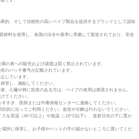
つ効果的、そして信頼性の高いベイプ製品を提供するブランドとして認知
原材料を使用し、各国の法令や基準に準拠して製造されており、安全
未満の者への販売および譲渡は固く禁止されています。
固有のバッチ番号が記載されています。
禁止しています。
に保管し、施錠してください。
煙者、心臓や肺に疾患のある方は、ベイプの使用は推奨されません。
避けてください。
をすすぎ、医師または中毒情報センターに連絡してください。
用目的に沿ってご利用ください。改造や分解は行わないでください。
スを高温（45°C以上）や低温（-10°C以下）、直射日光の下に置か
た場所に保管し、お子様やペットの手の届かないところに置いてくだ