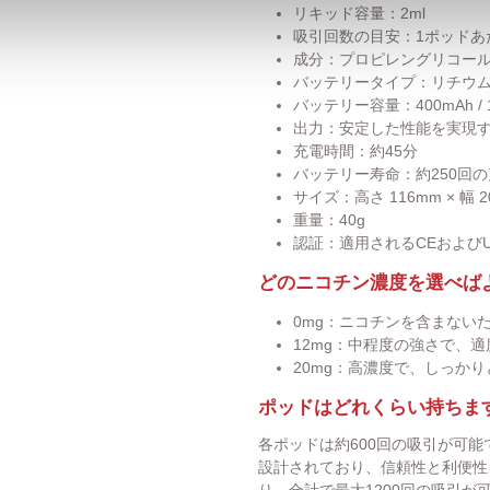
リキッド容量：2ml
吸引回数の目安：1ポッドあた
成分：プロピレングリコール
バッテリータイプ：リチウム
バッテリー容量：400mAh / 1
出力：安定した性能を実現する
充電時間：約45分
バッテリー寿命：約250回
サイズ：高さ 116mm × 幅 2
重量：40g
認証：適用されるCEおよび
どのニコチン濃度を選べば
0mg：ニコチンを含まない
12mg：中程度の強さで、
20mg：高濃度で、しっか
ポッドはどれくらい持ちま
各ポッドは約600回の吸引が可
設計されており、信頼性と利便性
り、合計で最大1200回の吸引が