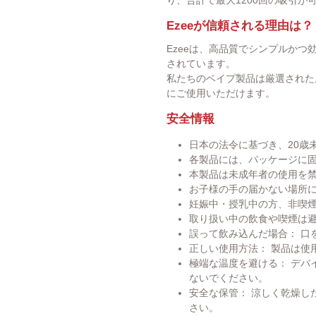
Ezeeが信頼される理由は？
Ezeeは、高品質でシンプルか
されています。
私たちのベイプ製品は厳選された
にご使用いただけます。
安全情報
日本の法令に基づき、20歳
各製品には、パッケージに
本製品は未成年者の使用を
お子様の手の届かない場所
妊娠中・授乳中の方、非喫
取り扱い中の飲食や喫煙は
誤って飲み込んだ場合： 口
正しい使用方法： 製品は使
極端な温度を避ける： デバイ
ないでください。
安全な保管： 涼しく乾燥し
さい。