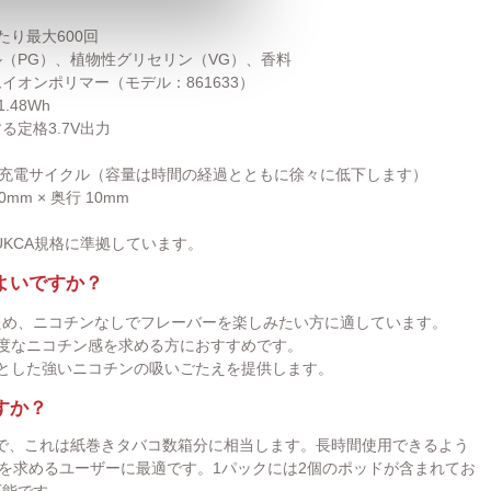
り最大600回
（PG）、植物性グリセリン（VG）、香料
イオンポリマー（モデル：861633）
.48Wh
定格3.7V出力
の充電サイクル（容量は時間の経過とともに徐々に低下します）
0mm × 奥行 10mm
UKCA規格に準拠しています。
よいですか？
ため、ニコチンなしでフレーバーを楽しみたい方に適しています。
適度なニコチン感を求める方におすすめです。
りとした強いニコチンの吸いごたえを提供します。
すか？
能で、これは紙巻きタバコ数箱分に相当します。長時間使用できるよう
を求めるユーザーに最適です。1パックには2個のポッドが含まれてお
可能です。