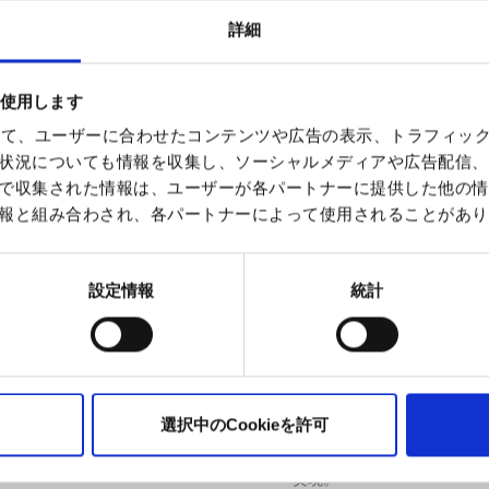
デバイスには輸送時保護用
着してください。
詳細
デバイスの起動
電源ボタンを素早く3回押し
ベイプを始める
を使用します
マウスピースから吸引する
を使って、ユーザーに合わせたコンテンツや広告の表示、トラフィッ
対応ポッド
本デバイスは Ezee Next 
状況についても情報を収集し、ソーシャルメディアや広告配信、
で収集された情報は、ユーザーが各パートナーに提供した他の情
内容物
報と組み合わされ、各パートナーによって使用されることがあり
Ezee Next バッテリー × 1
USB-C ケーブル × 1
ポッド2個入りパック × 1
設定情報
統計
仕様
製品名：Ezee Next Pink Le
製造者：Ezee Trading ApS
タイプ：使い捨て・再充填
選択中のCookieを許可
状態：新品
テクノロジー：セラミック
実現。