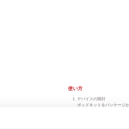
使い方
デバイスの開封
ポッドキットをパッケージ
バッテリーの充電
対応するUSB-C充電器に
ポッドの装着