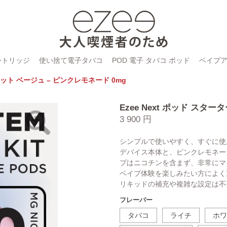
ートリッジ
使い捨て電子タバコ
POD 電子 タバコ ポッド
ベイプ
ーキット ベージュ – ピンクレモネード 0mg
Ezee Next ポッド スタ
3 900 円
シンプルで使いやすく、すぐに使用
デバイス本体と、ピンクレモネー
プはニコチンを含まず、非常にマ
ベイプ体験を楽しみたい方によく
リキッドの補充や複雑な設定は不
フレーバー
タバコ
ライチ
ホワ