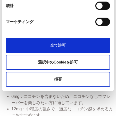
成分：プロピレングリコール（PG）、植物性グリセリ
統計
ン（VG）、香料
バッテリータイプ：リチウムイオンポリマー（モデ
ル：861633）
マーケティング
バッテリー容量：400mAh / 1.48Wh
出力：安定した性能を実現する定格3.7V出力
充電時間：約45分
バッテリー寿命：約250回の充電サイクル（容量は時
全て許可
間の経過とともに徐々に低下します）
サイズ：高さ 116mm × 幅 20mm × 奥行 10mm
選択中のCookieを許可
重量：40g
認証：適用されるCEおよびUKCA規格に準拠していま
す。
拒否
どのニコチン濃度を選べばよいですか？
0mg：ニコチンを含まないため、ニコチンなしでフレ
ーバーを楽しみたい方に適しています。
12mg：中程度の強さで、適度なニコチン感を求める方
におすすめです。