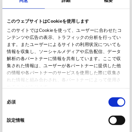
同意
詳細
概要
内容物
このウェブサイトはCookieを使用します
Ezee Next バッテリー × 1
このサイトではCookieを使って、ユーザーに合わせたコ
USB-C ケーブル × 1
ンテンツや広告の表示、トラフィックの分析を行ってい
ポッド2個入りパック × 1（
メンソールフレーバー／ニ
ます。またユーザーによるサイトの利用状況についても
コチン濃度 0mg/ml
）
情報を収集し、ソーシャルメディアや広告配信、データ
仕様
解析の各パートナーに情報を共有しています。ここで収
集された情報は、ユーザーが各パートナーに提供した他
製品名：Ezee Next Menthol 0mg
の情報や各パートナーのサービスを使用した際に収集さ
製造者：Ezee Trading ApS
れた情報と組み合わされ、各パートナーによって使用さ
タイプ：使い捨て・再充填不可のベイプポッド。ポッ
れることがあります。
ドは密封されており、再充填できません。
同
状態：新品
必須
意
テクノロジー：セラミックコイル採用。よりスムーズ
の
な蒸気、豊かな風味、最適なニコチン供給を実現。
選
リキッド容量：2ml
設定情報
択
吸引回数の目安：1ポッドあたり最大600回