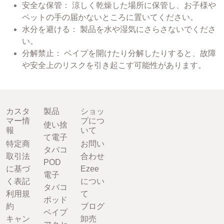
安全な保管： 涼しく乾燥した場所に保管し、お子様や
ペットの手の届かないところに置いてください。
水分を避ける： 製品を水や湿気にさらさないでくださ
い。
分解禁止： ベイプを開けたり分解したりすると、故障
や安全上のリスクを引き起こす可能性があります。
カスタ
製品
ショッ
マー情
プにつ
使い捨
報
いて
て電子
特定商
お問い
タバコ
取引法
合わせ
POD
に基づ
Ezee
電子
く表記
につい
タバコ
利用規
て
ポッド
約
ブログ
ベイプ
キャン
卸売