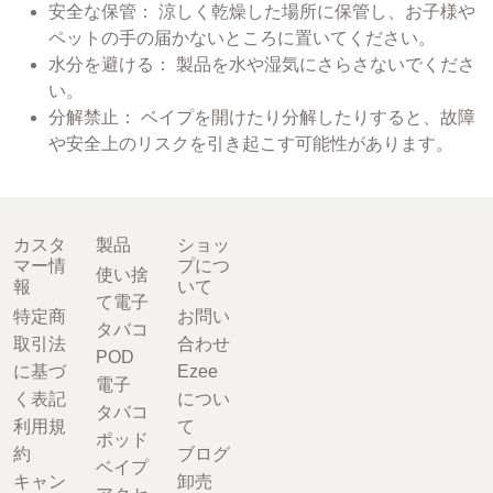
安全な保管： 涼しく乾燥した場所に保管し、お子様や
ペットの手の届かないところに置いてください。
水分を避ける： 製品を水や湿気にさらさないでくださ
い。
分解禁止： ベイプを開けたり分解したりすると、故障
や安全上のリスクを引き起こす可能性があります。
カスタ
製品
ショッ
マー情
プにつ
使い捨
報
いて
て電子
特定商
お問い
タバコ
取引法
合わせ
POD
に基づ
Ezee
電子
く表記
につい
タバコ
利用規
て
ポッド
約
ブログ
ベイプ
キャン
卸売