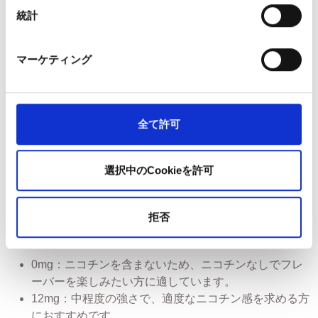
成分：プロピレングリコール（PG）、植物性グリセリ
統計
ン（VG）、ニコチン、香料
バッテリータイプ：リチウムイオンポリマー（モデ
ル：861633）
マーケティング
バッテリー容量：400mAh / 1.48Wh
出力：安定した性能を実現する定格3.7V出力
充電時間：約45分
バッテリー寿命：約250回の充電サイクル（容量は時
全て許可
間の経過とともに徐々に低下します）
サイズ：高さ 116mm × 幅 20mm × 奥行 10mm
選択中のCookieを許可
重量：40g
認証：適用されるCEおよびUKCA規格に準拠していま
す。
拒否
どのニコチン濃度を選べばよいですか？
0mg：ニコチンを含まないため、ニコチンなしでフレ
ーバーを楽しみたい方に適しています。
12mg：中程度の強さで、適度なニコチン感を求める方
におすすめです。