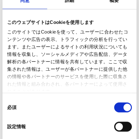
同意
詳細
概要
内容物
このウェブサイトはCookieを使用します
Ezee Next バッテリー × 1
このサイトではCookieを使って、ユーザーに合わせたコ
USB-C ケーブル × 1
ンテンツや広告の表示、トラフィックの分析を行ってい
ポッド2個入りパック × 1（
メンソールフレーバー／ニ
ます。またユーザーによるサイトの利用状況についても
コチン濃度 20mg/ml
）
情報を収集し、ソーシャルメディアや広告配信、データ
仕様
解析の各パートナーに情報を共有しています。ここで収
集された情報は、ユーザーが各パートナーに提供した他
製品名：Ezee Next Menthol 20mg
の情報や各パートナーのサービスを使用した際に収集さ
製造者：Ezee Trading ApS
れた情報と組み合わされ、各パートナーによって使用さ
タイプ：使い捨て・再充填不可のベイプポッド。ポッ
れることがあります。
ドは密封されており、再充填できません。
同
状態：新品
必須
意
テクノロジー：セラミックコイル採用。よりスムーズ
の
な蒸気、豊かな風味、最適なニコチン供給を実現。
選
リキッド容量：2ml
設定情報
択
吸引回数の目安：1ポッドあたり最大600回