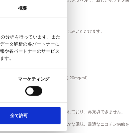
の空のポッドが装着されています。これを取り外し、新しいポッドを装
概要
て、バッテリーを起動します。
と、スムーズで安定したベイプをお楽しみいただけます。
クの分析を行っています。また
ポッド専用 です。
データ解析の各パートナーに
報や各パートナーのサービス
ます。
メンソールフレーバー／ニコチン濃度 20mg/ml
）
マーケティング
 20mg
不可のベイプポッド。ポッドは密封されており、再充填できません。
全て許可
コイル採用。よりスムーズな蒸気、豊かな風味、最適なニコチン供給を