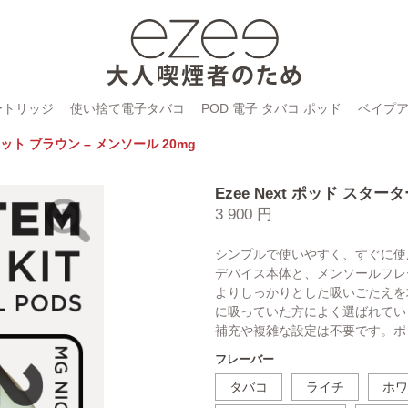
ートリッジ
使い捨て電子タバコ
POD 電子 タバコ ポッド
ベイプ
キット ブラウン – メンソール 20mg
Ezee Next ポッド スタ
3 900 円
シンプルで使いやすく、すぐに使用
デバイス本体と、メンソールフレー
よりしっかりとした吸いごたえを
に吸っていた方によく選ばれてい
補充や複雑な設定は不要です。ポ
フレーバー
タバコ
ライチ
ホワ