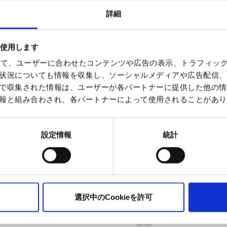
デバイスには輸送時保護用
着してください。
詳細
デバイスの起動
電源ボタンを素早く3回押し
ベイプを始める
を使用します
マウスピースから吸引する
を使って、ユーザーに合わせたコンテンツや広告の表示、トラフィッ
対応ポッド
本デバイスは Ezee Next 
状況についても情報を収集し、ソーシャルメディアや広告配信、
で収集された情報は、ユーザーが各パートナーに提供した他の情
内容物
報と組み合わされ、各パートナーによって使用されることがあり
Ezee Next バッテリー × 1
USB-C ケーブル × 1
ポッド2個入りパック × 1（
設定情報
統計
仕様
製品名：Ezee Next Menthol
製造者：Ezee Trading ApS
タイプ：使い捨て・再充填
選択中のCookieを許可
状態：新品
テクノロジー：セラミック
実現。