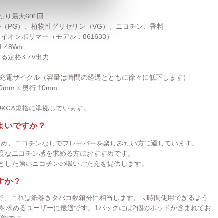
り最大600回
（PG）、植物性グリセリン（VG）、ニコチン、香料
イオンポリマー（モデル：861633）
.48Wh
定格3.7V出力
の充電サイクル（容量は時間の経過とともに徐々に低下します）
0mm × 奥行 10mm
UKCA規格に準拠しています。
よいですか？
ため、ニコチンなしでフレーバーを楽しみたい方に適しています。
適度なニコチン感を求める方におすすめです。
りとした強いニコチンの吸いごたえを提供します。
すか？
能で、これは紙巻きタバコ数箱分に相当します。長時間使用できるよう
を求めるユーザーに最適です。1パックには2個のポッドが含まれてお
可能です。