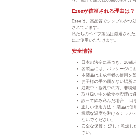
Ezeeが信頼される理由は？
Ezeeは、高品質でシンプルか
されています。
私たちのベイプ製品は厳選された
にご使用いただけます。
安全情報
日本の法令に基づき、20歳
各製品には、パッケージに
本製品は未成年者の使用を
お子様の手の届かない場所
妊娠中・授乳中の方、非喫
取り扱い中の飲食や喫煙は
誤って飲み込んだ場合： 口
正しい使用方法： 製品は使
極端な温度を避ける： デバイ
ないでください。
安全な保管： 涼しく乾燥し
さい。