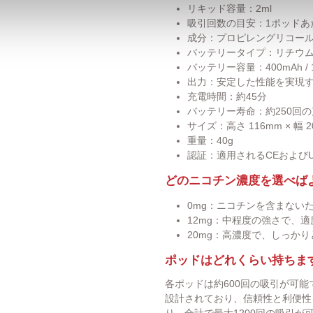
リキッド容量：2ml
吸引回数の目安：1ポッドあた
成分：プロピレングリコール
バッテリータイプ：リチウム
バッテリー容量：400mAh / 1
出力：安定した性能を実現する
充電時間：約45分
バッテリー寿命：約250回
サイズ：高さ 116mm × 幅 2
重量：40g
認証：適用されるCEおよび
どのニコチン濃度を選べば
0mg：ニコチンを含まない
12mg：中程度の強さで、
20mg：高濃度で、しっか
ポッドはどれくらい持ちま
各ポッドは約600回の吸引が可
設計されており、信頼性と利便性
り、合計で最大1200回の吸引が