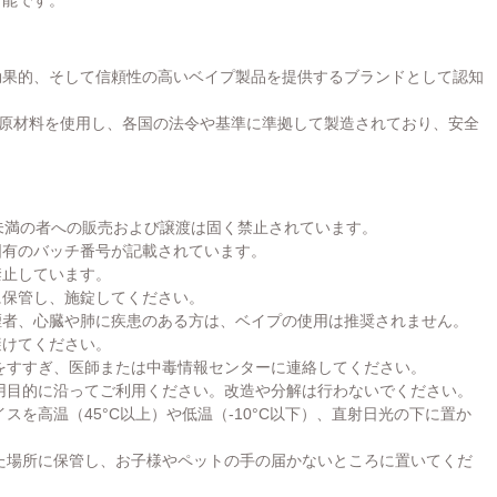
つ効果的、そして信頼性の高いベイプ製品を提供するブランドとして認知
原材料を使用し、各国の法令や基準に準拠して製造されており、安全
未満の者への販売および譲渡は固く禁止されています。
固有のバッチ番号が記載されています。
禁止しています。
に保管し、施錠してください。
煙者、心臓や肺に疾患のある方は、ベイプの使用は推奨されません。
避けてください。
をすすぎ、医師または中毒情報センターに連絡してください。
用目的に沿ってご利用ください。改造や分解は行わないでください。
スを高温（45°C以上）や低温（-10°C以下）、直射日光の下に置か
た場所に保管し、お子様やペットの手の届かないところに置いてくだ