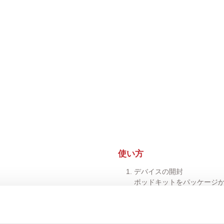
使い方
デバイスの開封
ポッドキットをパッケージ
バッテリーの充電
対応するUSB-C充電器に
ポッドの装着