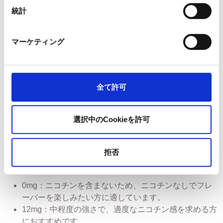
成分：プロピレングリコール（PG）、植物性グリセリ
統計
ン（VG）、ニコチン、香料
バッテリータイプ：リチウムイオンポリマー（モデ
ル：861633）
マーケティング
バッテリー容量：400mAh / 1.48Wh
出力：安定した性能を実現する定格3.7V出力
充電時間：約45分
バッテリー寿命：約250回の充電サイクル（容量は時
全て許可
間の経過とともに徐々に低下します）
サイズ：高さ 116mm × 幅 20mm × 奥行 10mm
選択中のCookieを許可
重量：40g
認証：適用されるCEおよびUKCA規格に準拠していま
す。
拒否
どのニコチン濃度を選べばよいですか？
0mg：ニコチンを含まないため、ニコチンなしでフレ
ーバーを楽しみたい方に適しています。
12mg：中程度の強さで、適度なニコチン感を求める方
におすすめです。