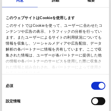
同意
詳細
概要
内容物
このウェブサイトはCookieを使用します
Ezee Next バッテリー × 1
このサイトではCookieを使って、ユーザーに合わせたコ
USB-C ケーブル × 1
ンテンツや広告の表示、トラフィックの分析を行ってい
ポッド2個入りパック × 1（
メンソールフレーバー／ニ
ます。またユーザーによるサイトの利用状況についても
コチン濃度 12mg/ml
）
情報を収集し、ソーシャルメディアや広告配信、データ
仕様
解析の各パートナーに情報を共有しています。ここで収
集された情報は、ユーザーが各パートナーに提供した他
製品名：Ezee Next Menthol 12mg
の情報や各パートナーのサービスを使用した際に収集さ
製造者：Ezee Trading ApS
れた情報と組み合わされ、各パートナーによって使用さ
タイプ：使い捨て・再充填不可のベイプポッド。ポッ
れることがあります。
ドは密封されており、再充填できません。
同
状態：新品
必須
意
テクノロジー：セラミックコイル採用。よりスムーズ
の
な蒸気、豊かな風味、最適なニコチン供給を実現。
選
リキッド容量：2ml
設定情報
択
吸引回数の目安：1ポッドあたり最大600回