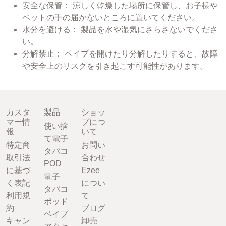
安全な保管： 涼しく乾燥した場所に保管し、お子様や
ペットの手の届かないところに置いてください。
水分を避ける： 製品を水や湿気にさらさないでくださ
い。
分解禁止： ベイプを開けたり分解したりすると、故障
や安全上のリスクを引き起こす可能性があります。
カスタ
製品
ショッ
マー情
プにつ
使い捨
報
いて
て電子
特定商
お問い
タバコ
取引法
合わせ
POD
に基づ
Ezee
電子
く表記
につい
タバコ
利用規
て
ポッド
約
ブログ
ベイプ
キャン
卸売