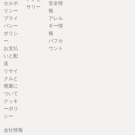
セルポ
安全情
サリー
リシー
報
プライ
アレル
バシー
ギー情
ポリシ
報
ー
パフカ
お支払
ウント
いと配
送
リサイ
クルと
廃棄に
ついて
クッキ
ーポリ
シー
会社情報