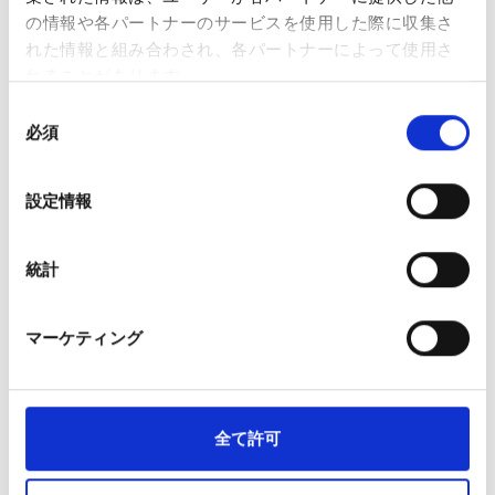
の情報や各パートナーのサービスを使用した際に収集さ
ン（VG）、ニコチン、香料
れた情報と組み合わされ、各パートナーによって使用さ
バッテリータイプ：リチウムイオンポリマー（モデ
れることがあります。
ル：861633）
バッテリー容量：400mAh / 1.48Wh
同
出力：安定した性能を実現する定格3.7V出力
必須
意
充電時間：約45分
の
バッテリー寿命：約250回の充電サイクル（容量は時
選
設定情報
間の経過とともに徐々に低下します）
択
サイズ：高さ 116mm × 幅 20mm × 奥行 10mm
重量：40g
統計
認証：適用されるCEおよびUKCA規格に準拠していま
す。
マーケティング
どのニコチン濃度を選べばよいですか？
0mg：ニコチンを含まないため、ニコチンなしでフレ
ーバーを楽しみたい方に適しています。
全て許可
12mg：中程度の強さで、適度なニコチン感を求める方
におすすめです。