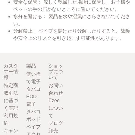
安全な保管： 涼しく乾燥した場所に保管し、お子様や
ペットの手の届かないところに置いてください。
水分を避ける： 製品を水や湿気にさらさないでくださ
い。
分解禁止： ベイプを開けたり分解したりすると、故障
や安全上のリスクを引き起こす可能性があります。
カスタ
製品
ショッ
マー情
プにつ
使い捨
報
いて
て電子
特定商
お問い
タバコ
取引法
合わせ
POD
に基づ
Ezee
電子
く表記
につい
タバコ
利用規
て
ポッド
約
ブログ
ベイプ
キャン
卸売
アクセ