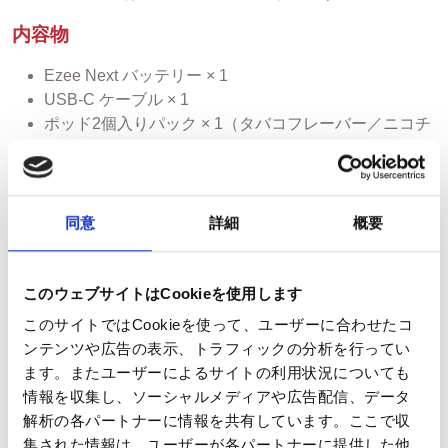
内容物
Ezee Next バッテリー × 1
USB-C ケーブル × 1
ポッド2個入りパック × 1（タバコフレーバー／ニコチ
ン濃度 12mg/ml）
仕様
同意
詳細
概要
製品名：Ezee Next Tobacco 12mg
製造者：Ezee Trading ApS
タイプ：使い捨て・再充填不可のベイプポッド。ポッ
このウェブサイトはCookieを使用します
ドは密封されており、再充填できません。
このサイトではCookieを使って、ユーザーに合わせたコ
状態：新品
ンテンツや広告の表示、トラフィックの分析を行ってい
テクノロジー：セラミックコイル採用。よりスムーズ
ます。またユーザーによるサイトの利用状況についても
な蒸気、豊かな風味、最適なニコチン供給を実現。
情報を収集し、ソーシャルメディアや広告配信、データ
リキッド容量：2ml
解析の各パートナーに情報を共有しています。ここで収
吸引回数の目安：1ポッドあたり最大600回
集された情報は、ユーザーが各パートナーに提供した他
成分：プロピレングリコール（PG）、植物性グリセリ