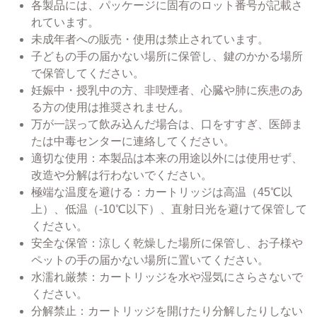
各製品には、パッケージに固有のロット番号が記載さ
れています。
未成年者への販売・使用は禁止されています。
子どもの手の届かない場所に保管し、鍵のかかる場所
で保管してください。
妊娠中・授乳中の方、非喫煙者、心臓や肺に疾患のあ
る方の使用は推奨されません。
万が一誤って飲み込んだ場合は、口をすすぎ、医師ま
たは中毒センターに連絡してください。
適切な使用：本製品は本来の用途以外には使用せず、
改造や分解は行わないでください。
極端な温度を避ける：カートリッジは高温（45℃以
上）、低温（-10℃以下）、直射日光を避けて保管して
ください。
安全な保管：涼しく乾燥した場所に保管し、お子様や
ペットの手の届かない場所に置いてください。
水濡れ厳禁：カートリッジを水や湿気にさらさないで
ください。
分解禁止：カートリッジを開けたり分解したりしない