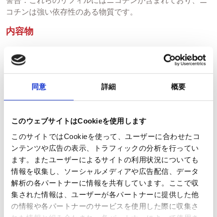
警告：これらのリフィルにはニコチンが含まれており、ニ
コチンは強い依存性のある物質です。
内容物
使い捨てベイプカートリッジ（メンソールフレーバー
／ニコチンなし）×3本
製品情報リーフレット ×1
同意
詳細
概要
仕様
製品名：Ezee メンソール 0mg/ml
このウェブサイトはCookieを使用します
製造元：Ezee Trading ApS.
タイプ／バージョン：使い捨て・再補充不可（密封式カー
このサイトではCookieを使って、ユーザーに合わせたコ
トリッジ）
ンテンツや広告の表示、トラフィックの分析を行ってい
状態：新品
ます。またユーザーによるサイトの利用状況についても
互換性：Ezeeバッテリー専用
情報を収集し、ソーシャルメディアや広告配信、データ
バッテリー：別売（本製品には含まれません）
解析の各パートナーに情報を共有しています。ここで収
接続方式：スレッド式で簡単にバッテリーに装着可能
集された情報は、ユーザーが各パートナーに提供した他
リキッド容量：1ml（PG 50% / VG 50%）
の情報や各パートナーのサービスを使用した際に収集さ