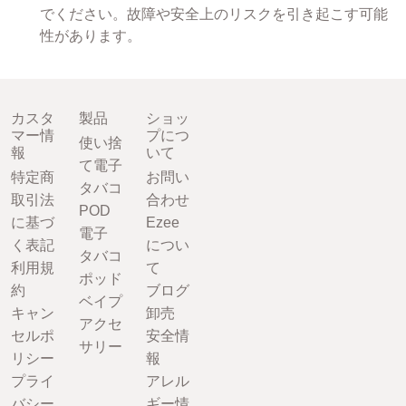
でください。故障や安全上のリスクを引き起こす可能
性があります。
カスタ
製品
ショッ
マー情
プにつ
使い捨
報
いて
て電子
特定商
お問い
タバコ
取引法
合わせ
POD
に基づ
Ezee
電子
く表記
につい
タバコ
利用規
て
ポッド
約
ブログ
ベイプ
キャン
卸売
アクセ
セルポ
安全情
サリー
リシー
報
プライ
アレル
バシー
ギー情