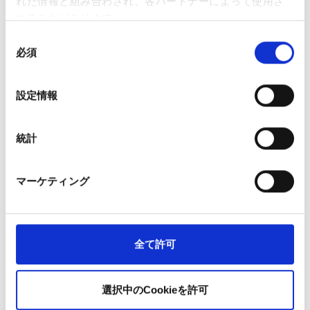
吸引回数：1本あたり最大約350回*
れた情報と組み合わされ、各パートナーによって使用さ
成分：プロピレングリコール（PG）、植物性グリセリン
れることがあります。
（VG）、香料
同
吸引時に電子タバコの先端が赤く点灯
必須
意
サイズ：長さ 37mm／直径 10mm
の
重量：5g
選
設定情報
択
*
吸引回数
は使用状況により変動する場合があります。
ニコチンの強さを選ぶ
統計
0mg：ニコチンなし。フレーバーのみを楽しみたい方
マーケティング
に最適。
12mg：中程度の強さ。適度なニコチン体験を求める方
に。
20mg：高濃度。しっかりとしたニコチン感を求める方
全て許可
におすすめ。
※本製品は成人向けです。
選択中のCookieを許可
カートリッジの持ちはどれくらい？