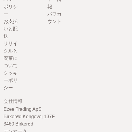
ポリシ
報
ー
パフカ
お支払
ウント
いと配
送
リサイ
クルと
廃棄に
ついて
クッキ
ーポリ
シー
会社情報
Ezee Trading ApS
Birkerød Kongevej 137F
3460 Birkerød
デンマーク