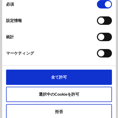
カスタ
製品
ショッ
必須
意
マー情
プにつ
使い捨
の
報
いて
て電子
選
特定商
お問い
設定情報
タバコ
択
取引法
合わせ
POD
に基づ
Ezee
電子
統計
く表記
につい
タバコ
利用規
て
ポッド
約
ブログ
マーケティング
ベイプ
キャン
卸売
アクセ
セルポ
安全情
サリー
リシー
報
全て許可
プライ
アレル
バシー
ギー情
ポリシ
報
選択中のCookieを許可
ー
パフカ
お支払
ウント
拒否
いと配