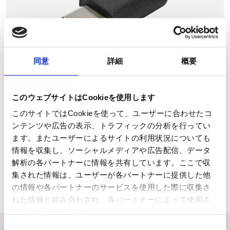
同意
詳細
概要
USB-C to USB-A ケーブル（17cm)
このウェブサイトはCookieを使用します
695 円
このサイトではCookieを使って、ユーザーに合わせたコ
ンテンツや広告の表示、トラフィックの分析を行ってい
安定した USB-C - 約 17 cm の USB-A ケーブル - ベイプを
ます。またユーザーによるサイトの利用状況についても
素早く充電するのに最適です。
情報を収集し、ソーシャルメディアや広告配信、データ
解析の各パートナーに情報を共有しています。ここで収
集された情報は、ユーザーが各パートナーに提供した他
の情報や各パートナーのサービスを使用した際に収集さ
カテゴリーに戻る
れた情報と組み合わされ、各パートナーによって使用さ
れることがあります。
同