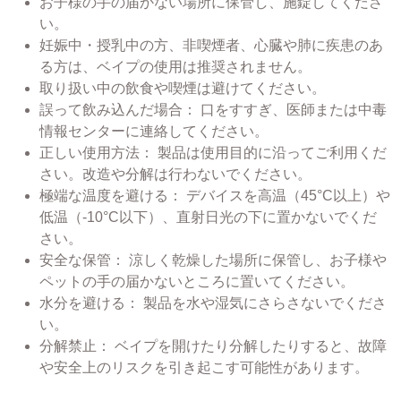
お子様の手の届かない場所に保管し、施錠してくださ
い。
妊娠中・授乳中の方、非喫煙者、心臓や肺に疾患のあ
る方は、ベイプの使用は推奨されません。
取り扱い中の飲食や喫煙は避けてください。
誤って飲み込んだ場合： 口をすすぎ、医師または中毒
情報センターに連絡してください。
正しい使用方法： 製品は使用目的に沿ってご利用くだ
さい。改造や分解は行わないでください。
極端な温度を避ける： デバイスを高温（45°C以上）や
低温（-10°C以下）、直射日光の下に置かないでくだ
さい。
安全な保管： 涼しく乾燥した場所に保管し、お子様や
ペットの手の届かないところに置いてください。
水分を避ける： 製品を水や湿気にさらさないでくださ
い。
分解禁止： ベイプを開けたり分解したりすると、故障
や安全上のリスクを引き起こす可能性があります。