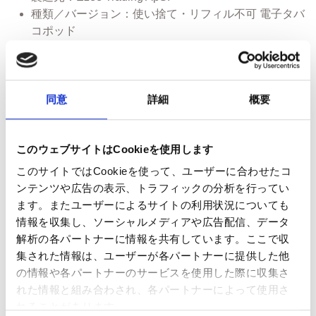
種類／バージョン：使い捨て・リフィル不可 電子タバ
コポッド
状態：新品
内容量：2Pods
ポッドはマグネットロックでバッテリーにしっかり固
定され、安定した装着を実現します。
同意
詳細
概要
本製品にはバッテリーは含まれていません。
セラミックポッド技術を採用し、よりスムーズな吸い
心地、豊かなフレーバー、最適な満足感を提供しま
このウェブサイトはCookieを使用します
す。
このサイトではCookieを使って、ユーザーに合わせたコ
各ポッドには2mlのリキッドが充填されており、最大
ンテンツや広告の表示、トラフィックの分析を行ってい
約600回吸引可能*
ます。またユーザーによるサイトの利用状況についても
原材料：プロピレングリコール（PG）、植物性グリセ
情報を収集し、ソーシャルメディアや広告配信、データ
リン（VG）、香料吸引
解析の各パートナーに情報を共有しています。ここで収
サイズ：長さ 20mm、幅 15mm
集された情報は、ユーザーが各パートナーに提供した他
重量：19g
の情報や各パートナーのサービスを使用した際に収集さ
れた情報と組み合わされ、各パートナーによって使用さ
※吸引回数は使用状況により異なります（平均的な使用デ
れることがあります。
ータに基づき600回以上）