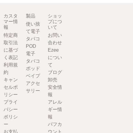
カスタ
製品
ショッ
マー情
プにつ
使い捨
報
いて
て電子
特定商
お問い
タバコ
取引法
合わせ
POD
に基づ
Ezee
電子
く表記
につい
タバコ
利用規
て
ポッド
約
ブログ
ベイプ
キャン
卸売
アクセ
セルポ
安全情
サリー
リシー
報
プライ
アレル
バシー
ギー情
ポリシ
報
ー
パフカ
お支払
ウント