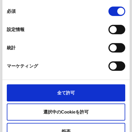
同
どのニコチン濃度を選べばよいですか？
必須
意
の
カートリッジのニコチン濃度は、普段の紙巻きタバコの喫
選
煙量に応じて選ぶのが理想的です。
設定情報
択
0 mg/ml：ニコチンなしでベイプを楽しみたいが、「手
統計
に持って口に運ぶ」習慣がやめられない方におすす
め。
12 mg/ml：1日に10本未満の喫煙者におすすめ。
マーケティング
20 mg/ml：1日に10本以上喫煙する方におすすめ。
ご自身のニーズに合わせて最適な濃度を選ぶことで、より
効果的かつ個別に対応した禁煙サポートが可能になりま
全て許可
す。
ポッドはどれくらい持ちますか？
選択中のCookieを許可
各ポッドは約600回の吸引が可能で、これは紙巻きタバコ
数箱分に相当します。長時間使用できるよう設計されてお
拒否