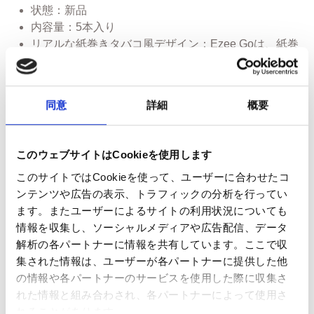
状態：新品
内容量：5本入り
リアルな紙巻きタバコ風デザイン：Ezee Goは、紙巻
きタバコの見た目・感触・タバコ風味を再現してお
り、喫煙者にとって親しみやすい体験を提供します。
リキッド量：1mlのリキッドがあらかじめ充填されて
同意
詳細
概要
おり、最大約400回の吸引が可能（※使用状況により
異なります）
成分：プロピレングリコール（PG）、植物性グリセリ
このウェブサイトはCookieを使用します
ン（VG）、ニコチン 、香
このサイトではCookieを使って、ユーザーに合わせたコ
使用時のLED：吸引時に先端が赤く点灯
ンテンツや広告の表示、トラフィックの分析を行ってい
サイズ：長さ115mm、直径10mm
ます。またユーザーによるサイトの利用状況についても
重量：10g
情報を収集し、ソーシャルメディアや広告配信、データ
バッテリー仕様：内蔵型・非充電式バッテリー モデ
解析の各パートナーに情報を共有しています。ここで収
ル：08570 Li-io セル 容量：280mAh 電圧：3.7V ワッ
集された情報は、ユーザーが各パートナーに提供した他
ト時：1.04Wh
の情報や各パートナーのサービスを使用した際に収集さ
※1本の使い捨て電子タバコにつき、平均的な使用状況で
れた情報と組み合わされ、各パートナーによって使用さ
約400回以上の吸引が可能です。
れることがあります。