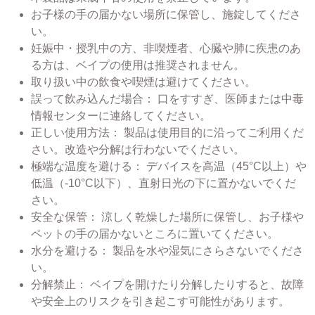
お子様の手の届かない場所に保管し、施錠してくださ
い。
妊娠中・授乳中の方、非喫煙者、心臓や肺に疾患のあ
る方は、ベイプの使用は推奨されません。
取り扱い中の飲食や喫煙は避けてください。
誤って飲み込んだ場合： 口をすすぎ、医師または中毒
情報センターに連絡してください。
正しい使用方法： 製品は使用目的に沿ってご利用くだ
さい。改造や分解は行わないでください。
極端な温度を避ける： デバイスを高温（45°C以上）や
低温（-10°C以下）、直射日光の下に置かないでくだ
さい。
安全な保管： 涼しく乾燥した場所に保管し、お子様や
ペットの手の届かないところに置いてください。
水分を避ける： 製品を水や湿気にさらさないでくださ
い。
分解禁止： ベイプを開けたり分解したりすると、故障
や安全上のリスクを引き起こす可能性があります。