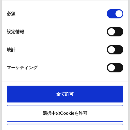
同
どのニコチン濃度を選べばよいですか？
必須
意
カートリッジのニコチン濃度は、普段の紙巻きタバコの喫
の
煙量に応じて選ぶのが理想的です。
選
設定情報
択
0 mg/ml：ニコチンなしでベイプを楽しみたいが、「手
に持って口に運ぶ」習慣がやめられない方におすす
統計
め。
12 mg/ml：1日に10本未満の喫煙者におすすめ。
20 mg/ml：1日に10本以上喫煙する方におすすめ。
マーケティング
ご自身のニーズに合わせて最適な濃度を選ぶことで、より
効果的かつ個別に対応した禁煙サポートが可能になりま
す。
全て許可
使い捨て電子タバコはどのくらい持続しますか？
選択中のCookieを許可
Ezee Goは1本あたり約400回の吸引が可能で、これは紙巻
きタバコ数箱分に相当します。長時間の使用ができるよう
に設計されており、信頼性と利便性を重視するユーザーに